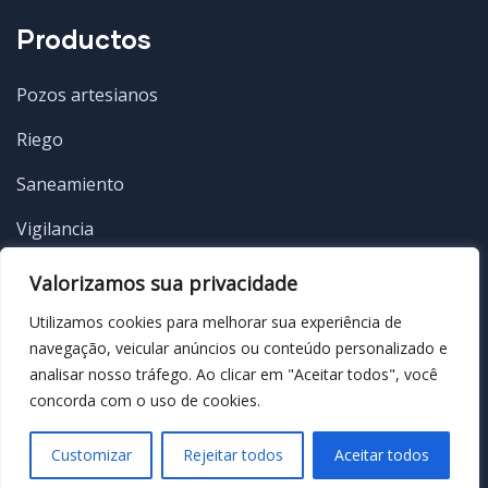
Productos
Pozos artesianos
Riego
Saneamiento
Vigilancia
Edificio
Valorizamos sua privacidade
Utilizamos cookies para melhorar sua experiência de
navegação, veicular anúncios ou conteúdo personalizado e
analisar nosso tráfego. Ao clicar em "Aceitar todos", você
concorda com o uso de cookies.
© Copyright 2022 by Danplas
Customizar
Rejeitar todos
Aceitar todos