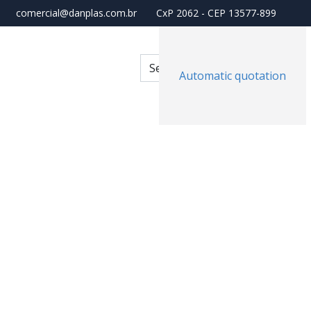
comercial@danplas.com.br
CxP 2062 - CEP 13577-899
Automatic quotation